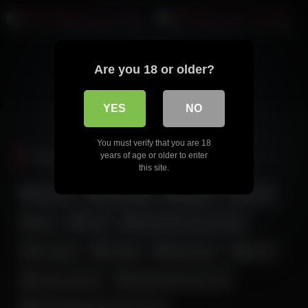
کالکشن لز خانم معلم پارت پنجم
مخفی از کون خوشگل دختر ایرانی
Are you 18 or older?
YES
NO
You must verify that you are 18
Popular Tag
years of age or older to enter
this site.
بیکینی
با چهره
اندام نمایی
آه و ناله
جق زدن زن و دختر ایرانی
جدید
تپل
دلبری
خوردن کیر
جوراب
جلق زدن
زن و دختر داغ و حشری
زن لخت ایرانی