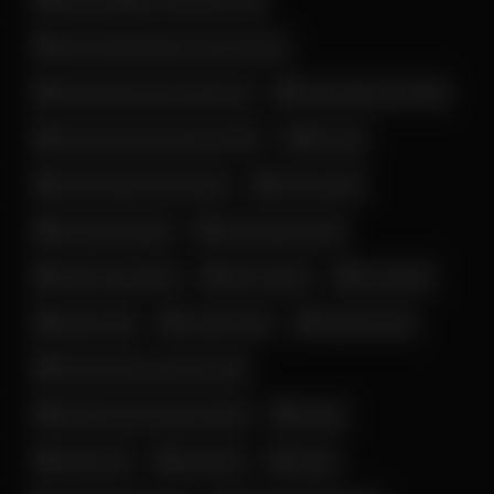
زن و دختر لخت خوشگل ایرانی
زن و دختر ناز و خوش قیافه ایرانی
ساک زدن خانم ایرانی
زن و دختر نرم و سفید ایرانی
سن بالا
ساک زدن خانم کف کیر ایرونی
سکس داگی
سکس داگ استایل ایرانی
سکس زوج ایرانی
سکس روی تخت
فانتزی بی
سکسی تاک
سکس مدل سگی
لایو و استوری
فیلم سکسی
فوت فتیش
لخت شدن زن و دختر ایرانی
مخفی
ماساژ و لمس کردن (مالیدن)
میلف
ممه گنده
ممه نمایی