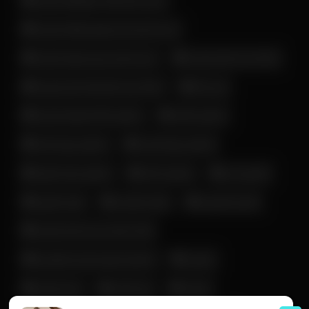
زن و دختر لخت خوشگل ایرانی
زن و دختر ناز و خوش قیافه ایرانی
ساک زدن خانم ایرانی
زن و دختر نرم و سفید ایرانی
سن بالا
ساک زدن خانم کف کیر ایرونی
سکس داگی
سکس داگ استایل ایرانی
سکس زوج ایرانی
سکس روی تخت
فانتزی بی
سکسی تاک
سکس مدل سگی
لایو و استوری
فیلم سکسی
فوت فتیش
لخت شدن زن و دختر ایرانی
مخفی
ماساژ و لمس کردن (مالیدن)
میلف
ممه گنده
ممه نمایی