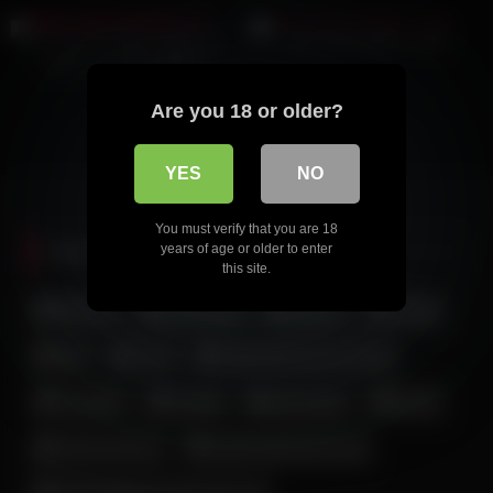
شورت پوشیدن هدیه خانم
بدن نمایی و دلبری سمیرا دختر
خوشگل وطنی پارت هفتم
Are you 18 or older?
YES
NO
You must verify that you are 18
Popular Tag
years of age or older to enter
this site.
بیکینی
با چهره
اندام نمایی
آه و ناله
جق زدن زن و دختر ایرانی
جدید
تپل
دلبری
خوردن کیر
جوراب
جلق زدن
زن و دختر داغ و حشری
زن لخت ایرانی