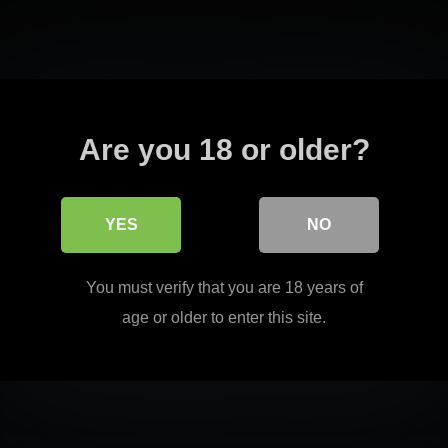
Are you 18 or older?
YES
NO
You must verify that you are 18 years of
age or older to enter this site.