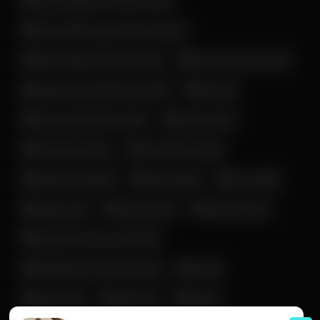
زن و دختر لخت خوشگل ایرانی
زن و دختر ناز و خوش قیافه ایرانی
ساک زدن خانم ایرانی
زن و دختر نرم و سفید ایرانی
سن بالا
ساک زدن خانم کف کیر ایرونی
سکس داگی
سکس داگ استایل ایرانی
سکس زوج ایرانی
سکس روی تخت
فانتزی بی
سکسی تاک
سکس مدل سگی
لایو و استوری
فیلم سکسی
فوت فتیش
لخت شدن زن و دختر ایرانی
مخفی
ماساژ و لمس کردن (مالیدن)
میلف
ممه گنده
ممه نمایی