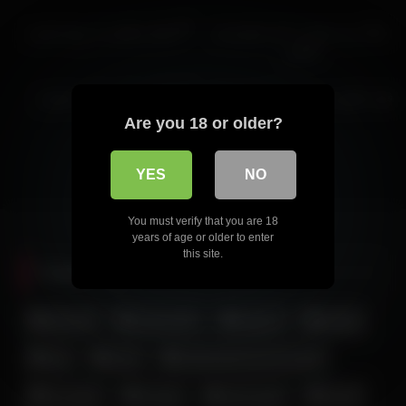
11:58
02:10
HD
ساک زدن دوست دختر حشری تو
ماساژ سکسی از زوج حشری
ماشین
00:56
HD
فوت فتیش میس سارا قسمت دوم
گاییدن کص پارتنر حشری
Are you 18 or older?
YES
NO
You must verify that you are 18
years of age or older to enter
this site.
Popular Tag
بیکینی
با چهره
اندام نمایی
آه و ناله
جق زدن زن و دختر ایرانی
جدید
تپل
دلبری
خوردن کیر
جوراب
جلق زدن