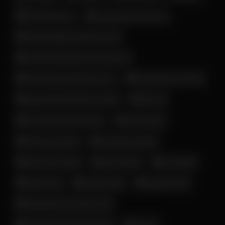
زن و دختر داغ و حشری
زن لخت ایرانی
زن و دختر لخت خوشگل ایرانی
زن و دختر ناز و خوش قیافه ایرانی
ساک زدن خانم ایرانی
زن و دختر نرم و سفید ایرانی
سن بالا
ساک زدن خانم کف کیر ایرونی
سکس داگی
سکس داگ استایل ایرانی
سکس زوج ایرانی
سکس روی تخت
فانتزی بی
سکسی تاک
سکس مدل سگی
لایو و استوری
فیلم سکسی
فوت فتیش
لخت شدن زن و دختر ایرانی
مخفی
ماساژ و لمس کردن (مالیدن)